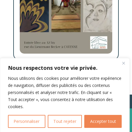
Nous respectons votre vie privée.
Nous utilisons des cookies pour améliorer votre expérience
de navigation, diffuser des publicités ou des contenus
personnalisés et analyser notre trafic. En cliquant sur «
Tout accepter », vous consentez à notre utilisation des
cookies.
Copyright 2023 KALEDA tout droit réservé –
Réalisation
K’Média
– 06 76 93 76 11 –
contact@k-
Personnaliser
Tout rejeter
Accepter tout
media.fr