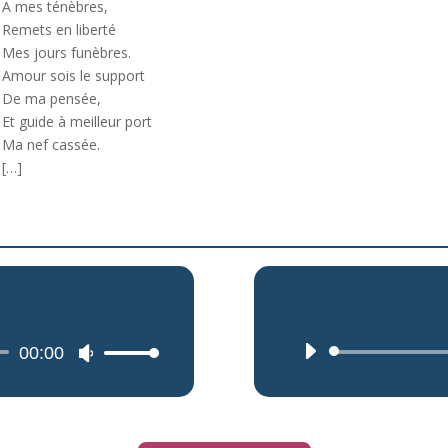
A mes ténèbres,
Remets en liberté
Mes jours funèbres.
Amour sois le support
De ma pensée,
Et guide à meilleur port
Ma nef cassée.
[…]
00:00
Utilisez
les
flèches
haut/bas
pour